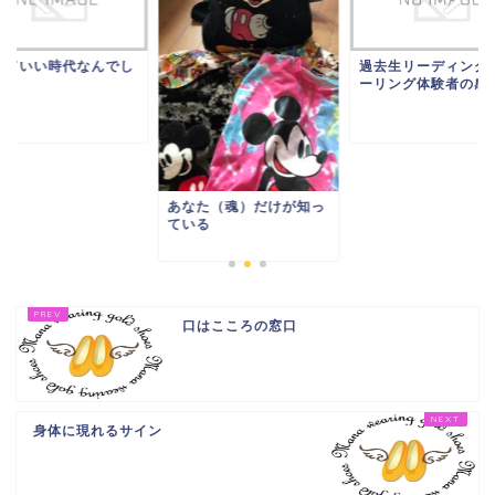
んていい時代なんでし
過去生リーディング
う
ーリング体験者の感
あなた（魂）だけが知っ
ている
口はこころの窓口
身体に現れるサイン