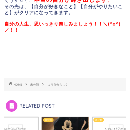
そうすると、
その先は、
【自分が好きなこと】【自分がやりたいこ
と】がクリアになってきます。
自分の人生、思いっきり楽しみましょう！！＼(^o^)
／！！
HOME
未分類
より自分らしく
RELATED POST
類
未分類
未分類