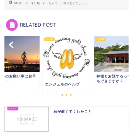
HOME
未分類
なんていい時代なんでしょう
RELATED POST
類
未分類
未分類
月へのお願い事はお早
神様とお話するって
に・・・
もできますか？
エンジェルのヘルプ
石が教えてくれたこと