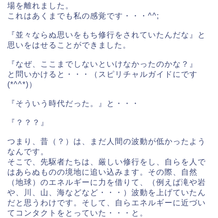
場を離れました。
これはあくまでも私の感覚です・・・^^;
『並々ならぬ思いをもち修行をされていたんだな』と
思いをはせることが
できました。
『なぜ、ここまでしないといけなかったのかな？』
と問いかけると・・・（スピリチャルガイドにです
(*^^*)）
『そういう時代だった。』と・・・
『？？？』
つまり、昔（？）は、まだ人間の波動が低かったよう
なんです。
そこで、先駆者たちは、厳しい修行をし、自らを人で
はあらぬものの境地に追い込みます。その際、自然
（地球）のエネルギーに力を借りて、（例えば滝や岩
や、川、山、海などなど・・・）波動を上げていたん
だと思うわけです。そして、自らエネルギーに近づい
てコンタクトをとっていた・・・と。