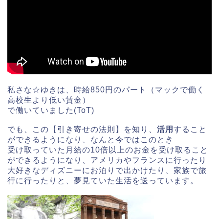
私さな☆ゆきは、時給850円のパート（マックで働く
高校生より低い賃金）
で働いていました(ToT)
でも、この【引き寄せの法則】を知り、
活用
すること
ができるようになり、なんと今ではこのとき
受け取っていた月給の10倍以上のお金を受け取ること
ができるようになり、アメリカやフランスに行ったり
大好きなディズニーにお泊りで出かけたり、家族で旅
行に行ったりと、夢見ていた生活を送っています。