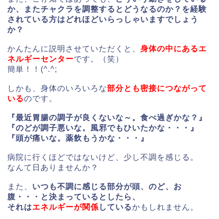
か、またチャクラを調整するとどうなるのか？を経験
されている方はどれほどいらっしゃいますでしょう
か？
かんたんに説明させていただくと、
身
体の中にあるエ
ネルギーセンター
です。（笑）
簡単！！(^.^;
しかも、身体のいろいろな
部分とも密接につながって
いる
のです。
『最近胃腸の調子が良くないな～。食べ過ぎかな？』
『のどが調子悪いな。風邪でもひいたかな・・・』
『頭が痛いな。薬飲もうかな・・・』
病院に行くほどではないけど、少し不調を感じる。
なんて日ありませんか？
また、
いつも不調に感じる部分が頭、のど、お
腹・・・と決まっているとしたら、
それは
エネルギーが関係
している
かもしれません。