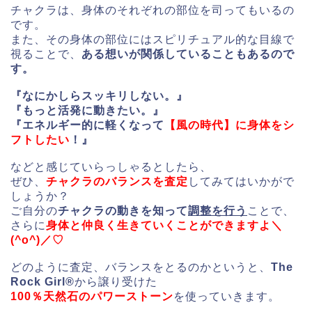
チャクラは、身体のそれぞれの部位を司ってもいるの
です。
また、その身体の部位にはスピリチュアル的な目線で
視ることで、
ある想いが関係していることもあるので
す。
『なにかしらスッキリしない。』
『もっと活発に動きたい。』
『エネルギー的に軽くなって
【風の時代】に身体をシ
フトしたい
！』
などと感じていらっしゃるとしたら、
ぜひ、
チャクラのバランスを査定
してみてはいかがで
しょうか？
ご自分の
チャクラの動きを知って
調整を行う
ことで、
さらに
身
体
と仲良く生きていくことができますよ＼
(^o^)／♡
どのように査定、バランスをとるのかというと、
The
Rock Girl®
から譲り受けた
100％天然石のパワーストーン
を使っていきます。