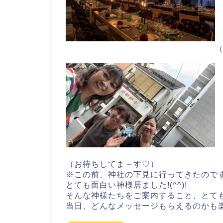
（お待ちしてま～す♡）
※この前、神社の下見に行ってきたので
とても面白い神様居ました!(^^)!
そんな神様たちをご案内すること、とても
当日、どんなメッセージもらえるのかも