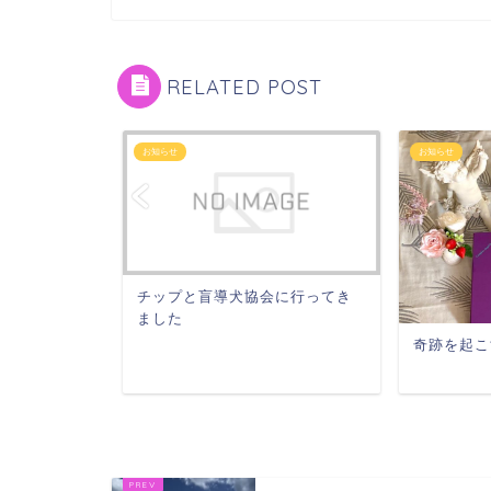
RELATED POST
お知らせ
お知らせ
よう
チップと盲導犬協会に行ってき
ました
奇跡を起こ