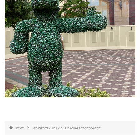
HOME
4545FD72-41EA-4B42-BAD6-79578B58AC8E