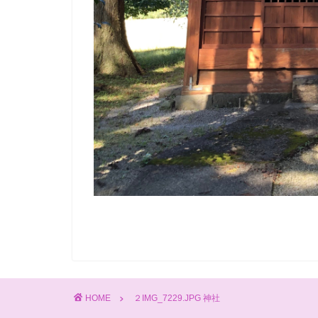
HOME
２IMG_7229.JPG 神社